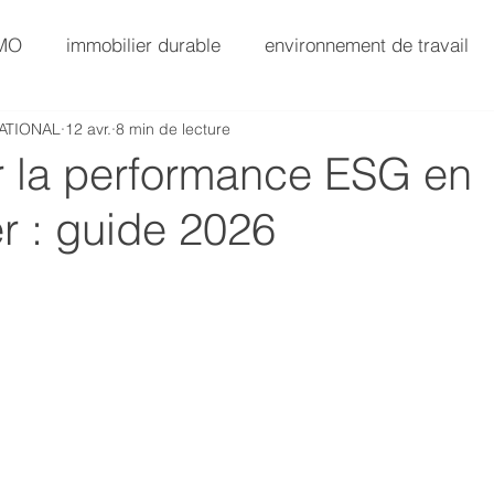
AMO
immobilier durable
environnement de travail
ATIONAL
12 avr.
8 min de lecture
SG
AMO Immobilier
Immobilier Value-Add
r la performance ESG en
r : guide 2026
AMO Exploitation