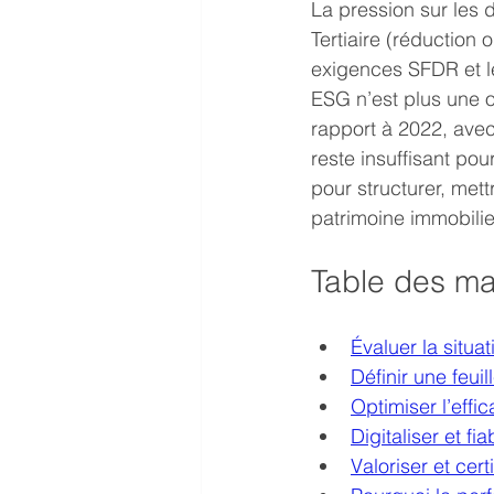
La pression sur les d
Tertiaire (réduction
exigences SFDR et le
ESG n’est plus une o
rapport à 2022, ave
reste insuffisant pou
pour structurer, met
patrimoine immobilie
Table des ma
Évaluer la situa
Définir une feui
Optimiser l’effi
Digitaliser et f
Valoriser et cer