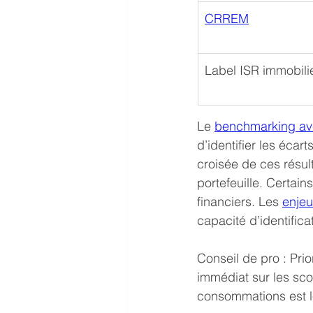
CRREM
Label ISR immobili
Le 
benchmarking av
d’identifier les écart
croisée de ces résul
portefeuille. Certai
financiers. Les 
enjeu
capacité d’identific
Conseil de pro : Prio
immédiat sur les sc
consommations est le