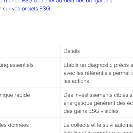
formance ESG doit aller au-delà des obligations
n sur vos projets ESG
Détails
ing essentiels
Établir un diagnostic précis 
avec les référentiels permet d
les actions.
nique rapide
Des investissements ciblés sur
énergétique génèrent des éc
des gains ESG visibles.
 des données
La collecte et le suivi automa
fiabilisent le reporting et accé