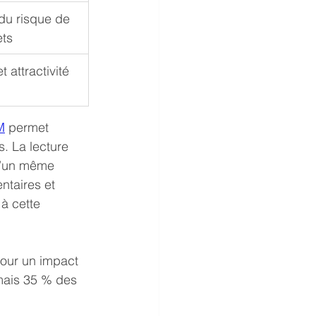
 du risque de 
ets
t attractivité 
M
 permet 
s. La lecture 
 d’un même 
ntaires et 
 à cette 
pour un impact 
mais 35 % des 