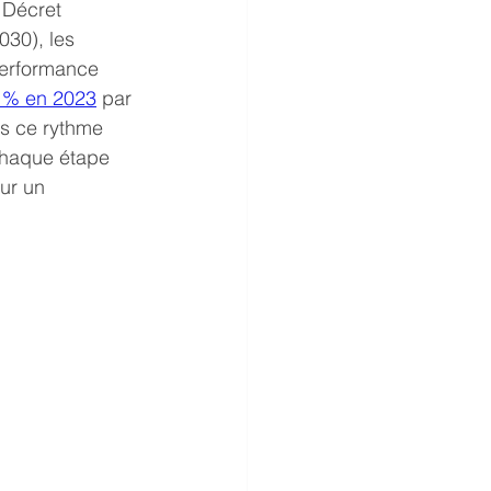
 Décret 
030), les 
performance 
1 % en 2023
 par 
s ce rythme 
 chaque étape 
ur un 