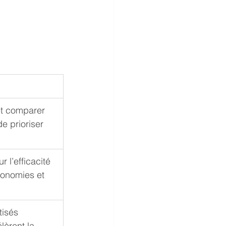
et comparer 
e prioriser 
 l’efficacité 
onomies et 
tisés 
lèrent la 