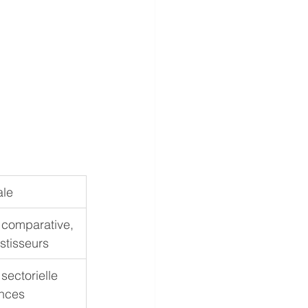
ale
 comparative, 
stisseurs
ectorielle 
nces