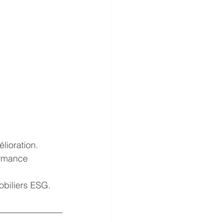
élioration.
ormance 
mobiliers ESG.