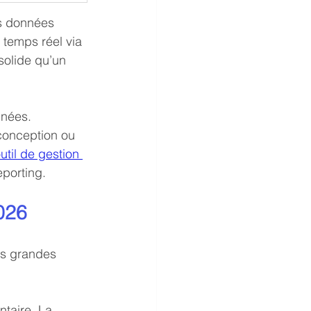
es données 
temps réel via 
solide qu’un 
nnées. 
conception ou 
util de gestion 
eporting.
026
es grandes 
taire. La 