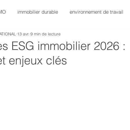
AMO
immobilier durable
environnement de travail
ATIONAL
13 avr.
9 min de lecture
SG
AMO Immobilier
Immobilier Value-Add
s ESG immobilier 2026 :
t enjeux clés
AMO Exploitation