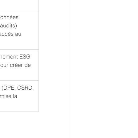
données 
audits) 
’accès au 
onnement ESG 
pour créer de 
es (DPE, CSRD, 
imise la 