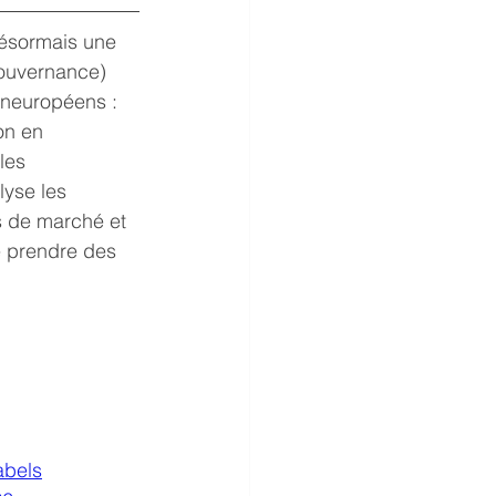
désormais une 
ouvernance) 
aneuropéens : 
on en 
les 
lyse les 
s de marché et 
e prendre des 
abels