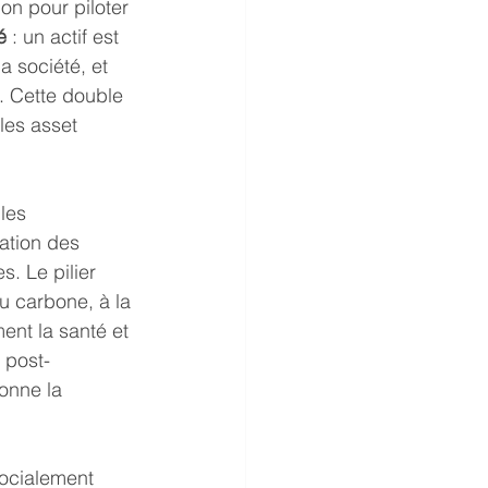
n pour piloter 
é
 : un actif est 
a société, et 
. Cette double 
les asset 
les 
ation des 
. Le pilier 
u carbone, à la 
ment la santé et 
 post-
onne la 
Socialement 