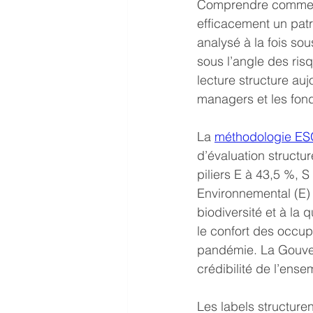
Comprendre comment l
efficacement un patr
analysé à la fois sou
sous l’angle des ris
lecture structure auj
managers et les fond
La 
méthodologie ES
d’évaluation structu
piliers E à 43,5 %, S
Environnemental (E) d
biodiversité et à la q
le confort des occup
pandémie. La Gouver
crédibilité de l’ense
Les labels structure