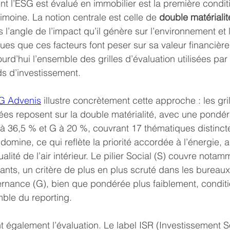
’ESG est évalué en immobilier est la première conditio
imoine. La notion centrale est celle de 
double matérialit
s l’angle de l’impact qu’il génère sur l’environnement et l
ques que ces facteurs font peser sur sa valeur financière
ourd’hui l’ensemble des grilles d’évaluation utilisées par 
s d’investissement.
G Advenis
 illustre concrètement cette approche : les gril
rées reposent sur la double matérialité, avec une pondér
 à 36,5 % et G à 20 %, couvrant 17 thématiques distinctes
omine, ce qui reflète la priorité accordée à l’énergie, a
ualité de l’air intérieur. Le pilier Social (S) couvre notam
ants, un critère de plus en plus scruté dans les bureaux
nance (G), bien que pondérée plus faiblement, conditi
mble du reporting.
nt également l’évaluation. Le label ISR (Investissement 