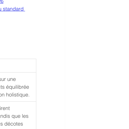
26
u standard 
sur une 
ts équilibrée 
on holistique.
rent 
ndis que les 
es décotes 