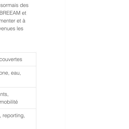
ésormais des 
, BREEAM et 
menter et à 
venues les 
couvertes
one, eau, 
nts, 
 mobilité
 reporting, 