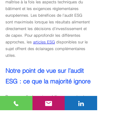
maîtrise à la fois les aspects techniques du 
bâtiment et les exigences réglementaires 
européennes. Les bénéfices de l’audit ESG 
sont maximisés lorsque les résultats alimentent 
directement les décisions d’investissement et 
de capex. Pour approfondir les différentes 
approches, les 
articles ESG
 disponibles sur le 
sujet offrent des éclairages complémentaires 
utiles.
Notre point de vue sur l’audit 
ESG : ce que la majorité ignore
Beaucoup d’acteurs immobiliers concentrent 
leur attention sur la green premium, espérant 
une revalorisation automatique de leurs actifs 
certifiés. Cette approche est trop optimiste. La 
green premium est réelle mais partiellement 
confounding : elle dépend fortement de la 