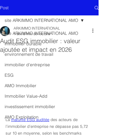
Post
site ARKIMMO INTERNATIONAL AMO
ARKIMMO INTERNATIONAL
site ARKIMMO INTERNATIONAL AMO
1 avr.
8 min de lecture
Audit ESG immobilier : valeur
immobilier durable
ajoutée et impact en 2026
environnement de travail
immobilier d'entreprise
ESG
AMO Immobilier
Immobilier Value-Add
investissement immobilier
AMO Exploitation
La 
maturité ESG auditée
 des acteurs de 
l’immobilier d’entreprise ne dépasse pas 5,72 
sur 10 en moyenne, selon les benchmarks 