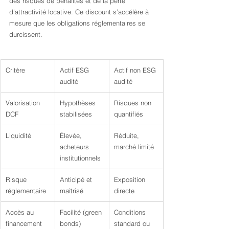
des risques de pénalités et de la perte 
d’attractivité locative. Ce discount s’accélère à 
mesure que les obligations réglementaires se 
durcissent.
Critère
Actif ESG 
Actif non ESG 
audité
audité
Valorisation 
Hypothèses 
Risques non 
DCF
stabilisées
quantifiés
Liquidité
Élevée, 
Réduite, 
acheteurs 
marché limité
institutionnels
Risque 
Anticipé et 
Exposition 
réglementaire
maîtrisé
directe
Accès au 
Facilité (green 
Conditions 
financement
bonds)
standard ou 