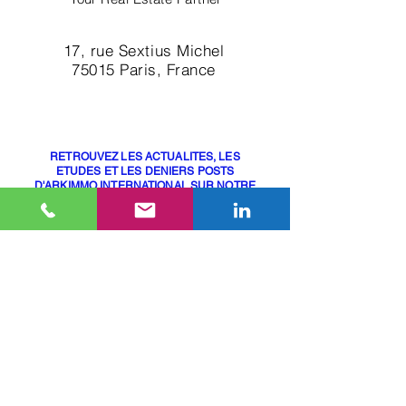
17, rue Sextius Michel
75015 Paris, France
+33 (0)6 10 48 45 66
contact@arkimmo.fr
RETROUVEZ LES ACTUALITES, LES
ETUDES ET LES DENIERS POSTS
D'ARKIMMO INTERNATIONAL SUR NOTRE
PAGE LINKEDIN
(lien ci-dessous)