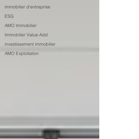
immobilier d'entreprise
ESG
AMO Immobilier
Immobilier Value-Add
investissement immobilier
AMO Exploitation