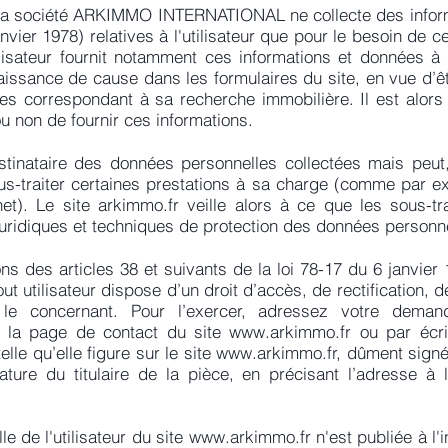
 la société ARKIMMO INTERNATIONAL ne collecte des inform
janvier 1978) relatives à l'utilisateur que pour le besoin de
tilisateur fournit notamment ces informations et données à 
aissance de cause dans les formulaires du site, en vue d’êt
s correspondant à sa recherche immobilière. Il est alors pr
ou non de fournir ces informations.
estinataire des données personnelles collectées mais peu
us-traiter certaines prestations à sa charge (comme par e
et). Le site arkimmo.fr veille alors à ce que les sous-tr
uridiques et techniques de protection des données personnel
 des articles 38 et suivants de la loi 78-17 du 6 janvier 1
tout utilisateur dispose d’un droit d’accès, de rectification,
 le concernant. Pour l’exercer, adressez votre dem
 la page de contact du site
www.arkimmo.fr
ou par écri
 qu’elle figure sur le site
www.arkimmo.fr
, dûment sign
nature du titulaire de la pièce, en précisant l’adresse à 
e de l'utilisateur du site
www.arkimmo.fr
n'est publiée à l'i