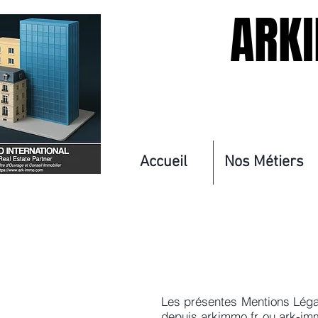
ARK
Accueil
Nos Métiers
Les présentes Mentions Léga
depuis arkimmo.fr ou ark-imm