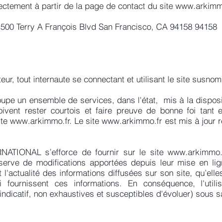
ectement à partir de la page de contact du site
www.arkimm
x, 500 Terry A François Blvd San Francisco, CA 94158 94158
teur, tout internaute se connectant et utilisant le site susn
upe un ensemble de services, dans l'état, mis à la dispositio
vent rester courtois et faire preuve de bonne foi tant en
ite
www.arkimmo.fr
. Le site
www.arkimmo.fr
est mis à jour r
ATIONAL s’efforce de fournir sur le site
www.arkimmo.
serve de modifications apportées depuis leur mise en lign
 l'actualité des informations diffusées sur son site, qu’elle
i fournissent ces informations. En conséquence, l'utilis
 indicatif, non exhaustives et susceptibles d'évoluer) sous s