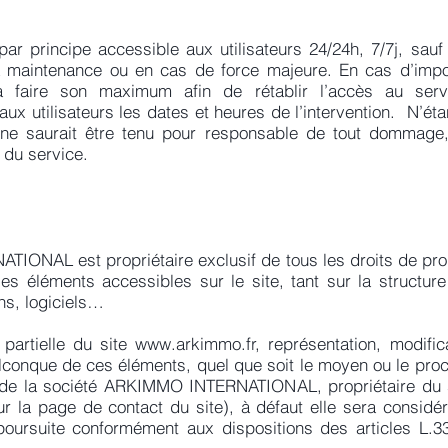
ar principe accessible aux utilisateurs 24/24h, 7/7j, sau
 maintenance ou en cas de force majeure. En cas d’impos
faire son maximum afin de rétablir l’accès au servi
x utilisateurs les dates et heures de l’intervention. N’éta
e saurait être tenu pour responsable de tout dommage, q
é du service.
ONAL est propriétaire exclusif de tous les droits de propri
les éléments accessibles sur le site, tant sur la structur
ns, logiciels…
 partielle du site
www.arkimmo.fr
, représentation, modific
elconque de ces éléments, quel que soit le moyen ou le procéd
le de la société ARKIMMO INTERNATIONAL, propriétaire du 
r la page de contact du site), à défaut elle sera considé
poursuite conformément aux dispositions des articles L.