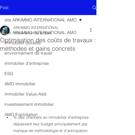
Post
site ARKIMMO INTERNATIONAL AMO
ARKIMMO INTERNATIONAL
site ARKIMMO INTERNATIONAL AMO
15 avr.
9 min de lecture
Optimisation des coûts de travaux :
immobilier durable
méthodes et gains concrets
environnement de travail
immobilier d'entreprise
ESG
AMO Immobilier
Immobilier Value-Add
investissement immobilier
AMO Exploitation
% des chantiers en immobilier d’entreprise 
dépassent leur budget principalement par 
manque de méthodologie et d’anticipation.