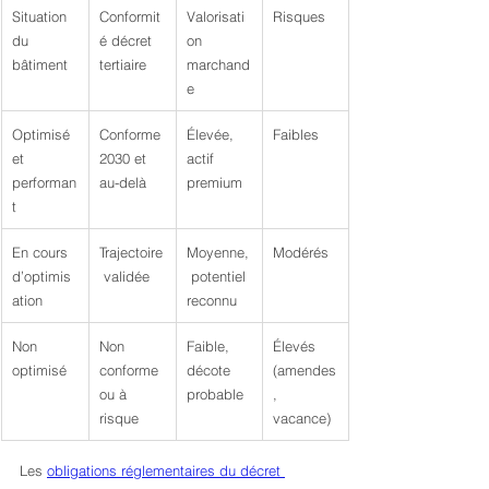
Situation 
Conformit
Valorisati
Risques
du 
é décret 
on 
bâtiment
tertiaire
marchand
e
Optimisé 
Conforme 
Élevée, 
Faibles
et 
2030 et 
actif 
performan
au-delà
premium
t
En cours 
Trajectoire
Moyenne,
Modérés
d’optimis
 validée
 potentiel 
ation
reconnu
Non 
Non 
Faible, 
Élevés 
optimisé
conforme 
décote 
(amendes
ou à 
probable
, 
risque
vacance)
Les 
obligations réglementaires du décret 