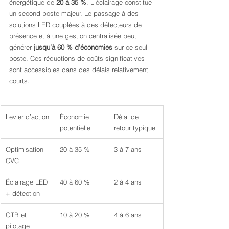
énergétique de 
20 à 35 %
. L’éclairage constitue 
un second poste majeur. Le passage à des 
solutions LED couplées à des détecteurs de 
présence et à une gestion centralisée peut 
générer 
jusqu’à 60 % d’économies
 sur ce seul 
poste. Ces réductions de coûts significatives 
sont accessibles dans des délais relativement 
courts.
Levier d’action
Économie 
Délai de 
potentielle
retour typique
Optimisation 
20 à 35 %
3 à 7 ans
CVC
Éclairage LED 
40 à 60 %
2 à 4 ans
+ détection
GTB et 
10 à 20 %
4 à 6 ans
pilotage 