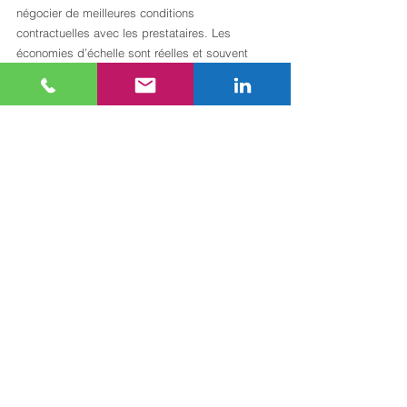
négocier de meilleures conditions 
contractuelles avec les prestataires. Les 
économies d’échelle sont réelles et souvent 
sous-exploitées.
Anticiper les évolutions réglementaires protège 
aussi contre les arbitrages contraints de 
dernière minute, généralement plus coûteux et 
moins efficaces que les démarches planifiées.
L’approche globale : le facteur 
différenciant souvent sous-
estimé
Les projets d’optimisation énergétique qui 
échouent à délivrer leurs promesses ont 
presque toujours un point commun : ils ont 
traité un seul levier à la fois, sans vision 