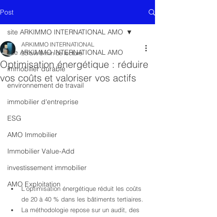
Post
site ARKIMMO INTERNATIONAL AMO
ARKIMMO INTERNATIONAL
site ARKIMMO INTERNATIONAL AMO
23 avr.
8 min de lecture
Optimisation énergétique : réduire
immobilier durable
vos coûts et valoriser vos actifs
environnement de travail
immobilier d'entreprise
ESG
AMO Immobilier
Immobilier Value-Add
investissement immobilier
AMO Exploitation
L’optimisation énergétique réduit les coûts 
de 20 à 40 % dans les bâtiments tertiaires.
La méthodologie repose sur un audit, des 