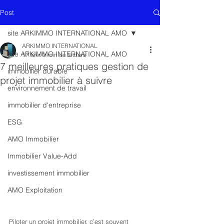
Post
site ARKIMMO INTERNATIONAL AMO
ARKIMMO INTERNATIONAL
site ARKIMMO INTERNATIONAL AMO
17 févr.
9 min de lecture
7 meilleures pratiques gestion de
immobilier durable
projet immobilier à suivre
environnement de travail
immobilier d'entreprise
ESG
AMO Immobilier
Immobilier Value-Add
investissement immobilier
AMO Exploitation
Piloter un projet immobilier, c’est souvent 