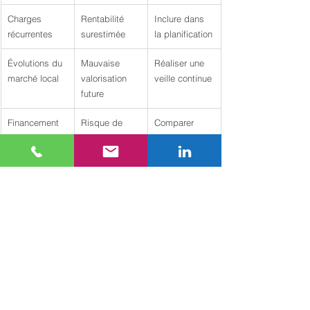
Charges 
Rentabilité 
Inclure dans 
récurrentes
surestimée
la planification
Évolutions du 
Mauvaise 
Réaliser une 
marché local
valorisation 
veille continue
future
Financement 
Risque de 
Comparer 
inadapté
liquidité
plusieurs 
offres 
bancaires
Capacité d’endettement
Adéquation du financement
Rendement locatif potentiel
Risques de fluctuations du marché
Stratégie de long terme
Conseil pro :
Réalisez systématiquement un 
audit financier détaillé et consultez des experts 