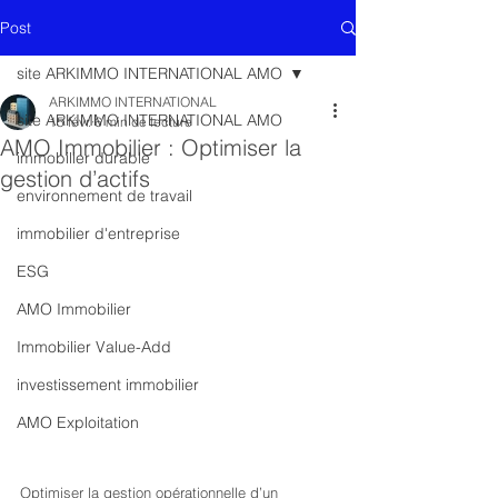
Post
site ARKIMMO INTERNATIONAL AMO
ARKIMMO INTERNATIONAL
site ARKIMMO INTERNATIONAL AMO
15 févr.
6 min de lecture
AMO Immobilier : Optimiser la
immobilier durable
gestion d’actifs
environnement de travail
immobilier d'entreprise
ESG
AMO Immobilier
Immobilier Value-Add
investissement immobilier
AMO Exploitation
Optimiser la gestion opérationnelle d’un 