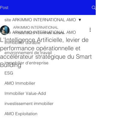
Post
site ARKIMMO INTERNATIONAL AMO
ARKIMMO INTERNATIONAL
site ARKIMMO INTERNATIONAL AMO
11 déc. 2025
10 min de lecture
L'Intelligence Artificielle, levier de
immobilier durable
performance opérationnelle et
environnement de travail
accélérateur stratégique du Smart
immobilier d'entreprise
Building
ESG
AMO Immobilier
Immobilier Value-Add
investissement immobilier
AMO Exploitation