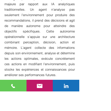
majeure par rapport aux IA analytiques 
traditionnelles. Un agent n'analyse pas 
seulement l'environnement pour produire des 
recommandations, il prend des décisions et agit 
de manière autonome pour atteindre des 
objectifs spécifiques. Cette autonomie 
opérationnelle s'appuie sur une architecture 
combinant perception, décision, action et 
mémoire. L'agent collecte des informations 
depuis son environnement, analyse et détermine 
les actions optimales, exécute concrètement 
ces actions en modifiant l'environnement, puis 
stocke les expériences et connaissances pour 
améliorer ses performances futures.
Le protocole MCP (Model-Context-Protocol) 
structure cette architecture autour de trois 
composantes. La mémoire stocke de façon 
structurée les connaissances et expériences 
acquises. La cognition raisonne sur les 