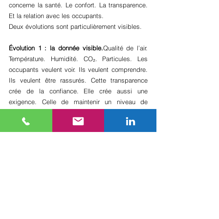
concerne la santé. Le confort. La transparence. 
Et la relation avec les occupants.
Deux évolutions sont particulièrement visibles.
Évolution 1 : la donnée visible.
Qualité de l’air. 
Température. Humidité. CO₂. Particules. Les 
occupants veulent voir. Ils veulent comprendre. 
Ils veulent être rassurés. Cette transparence 
crée de la confiance. Elle crée aussi une 
exigence. Celle de maintenir un niveau de 
performance.
Évolution 2 : les modèles contractuels et 
comportementaux.
Les green leases 
progressent. Ils organisent les responsabilités. 
Ils alignent les incitations. Ils structurent le 
partage de données. Ils encadrent les usages. 
Ils transforment l’ESG en relation de travail entre 
bailleur et locataire.