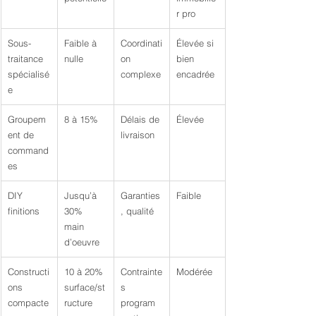
r pro
Sous-
Faible à 
Coordinati
Élevée si 
traitance 
nulle
on 
bien 
spécialisé
complexe
encadrée
e
Groupem
8 à 15%
Délais de 
Élevée
ent de 
livraison
command
es
DIY 
Jusqu’à 
Garanties
Faible
finitions
30% 
, qualité
main 
d’oeuvre
Constructi
10 à 20% 
Contrainte
Modérée
ons 
surface/st
s 
compacte
ructure
program