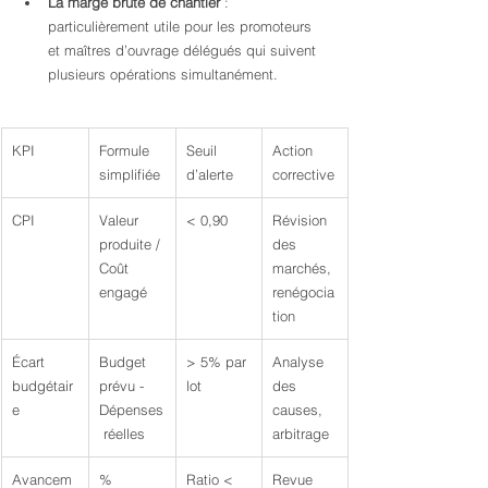
La marge brute de chantier
 : 
particulièrement utile pour les promoteurs 
et maîtres d’ouvrage délégués qui suivent 
plusieurs opérations simultanément.
KPI
Formule 
Seuil 
Action 
simplifiée
d’alerte
corrective
CPI
Valeur 
< 0,90
Révision 
produite / 
des 
Coût 
marchés, 
engagé
renégocia
tion
Écart 
Budget 
> 5% par 
Analyse 
budgétair
prévu - 
lot
des 
e
Dépenses
causes, 
 réelles
arbitrage
Avancem
% 
Ratio < 
Revue 