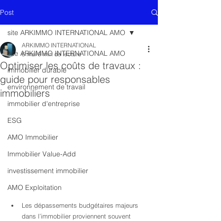
Post
site ARKIMMO INTERNATIONAL AMO
ARKIMMO INTERNATIONAL
site ARKIMMO INTERNATIONAL AMO
6 mai
9 min de lecture
Optimiser les coûts de travaux :
immobilier durable
guide pour responsables
environnement de travail
immobiliers
immobilier d'entreprise
ESG
AMO Immobilier
Immobilier Value-Add
investissement immobilier
AMO Exploitation
Les dépassements budgétaires majeurs 
dans l’immobilier proviennent souvent 