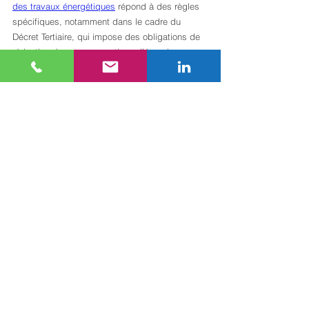
des travaux énergétiques
 répond à des règles 
spécifiques, notamment dans le cadre du 
Décret Tertiaire, qui impose des obligations de 
réduction des consommations d’énergie pour 
les bâtiments de plus de 1 000 m² à usage 
tertiaire.
Conseil de pro :
 Avant toute opération de 
rénovation, réalisez un recensement complet 
des aides mobilisables. Un financement bien 
construit peut réduire l’apport en fonds propres 
de 15 à 25%, améliorant directement le 
rendement de l’opération pour l’investisseur.
Notre regard : pourquoi viser 
la maîtrise plutôt que la simple 
réduction ?
L’optimisation des coûts de travaux est 