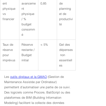
ent 
avanceme
0,85
de 
physique 
nt 
planning 
vs 
physique 
et de 
financier
/ % 
productivi
budget 
té
consomm
é
Taux de 
Réserve 
< 5%
Gel des 
réserve 
restante / 
dépenses
pour 
Budget 
 non 
imprévus
initial
essentiell
es
Les 
outils digitaux et la GMAO
 (Gestion de 
Maintenance Assistée par Ordinateur) 
permettent d’automatiser une partie de ce suivi. 
Des logiciels comme Procore, BatiScript ou des 
plateformes de BIM (Building Information 
Modeling) facilitent la collecte des données 