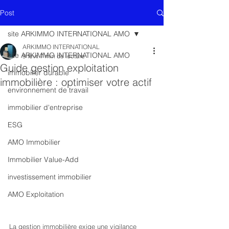
Post
site ARKIMMO INTERNATIONAL AMO
ARKIMMO INTERNATIONAL
site ARKIMMO INTERNATIONAL AMO
9 févr.
7 min de lecture
Guide gestion exploitation
immobilier durable
immobilière : optimiser votre actif
environnement de travail
immobilier d'entreprise
ESG
AMO Immobilier
Immobilier Value-Add
investissement immobilier
AMO Exploitation
La gestion immobilière exige une vigilance 