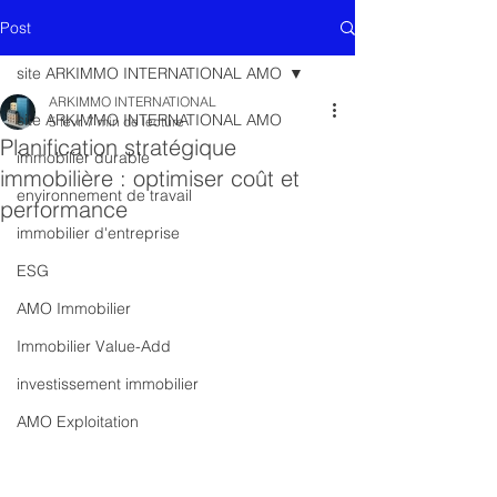
Post
site ARKIMMO INTERNATIONAL AMO
ARKIMMO INTERNATIONAL
site ARKIMMO INTERNATIONAL AMO
5 févr.
7 min de lecture
Planification stratégique
immobilier durable
immobilière : optimiser coût et
environnement de travail
performance
immobilier d'entreprise
ESG
AMO Immobilier
Immobilier Value-Add
investissement immobilier
AMO Exploitation