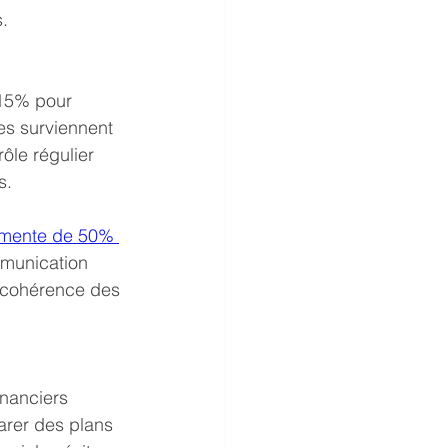
s.
 15% pour 
es surviennent 
ôle régulier 
s.
gmente de 50% 
mmunication 
la cohérence des 
inanciers 
arer des plans 