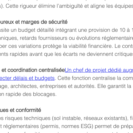
. Cette rigueur élimine l’ambiguïté et aligne les équipe
oureux et marges de sécurité
ite un budget détaillé intégrant une provision de 10 à
niques, retards fournisseurs ou évolutions réglementair
r ces variations protège la viabilité financière. Le contr
ts rapides avant que les écarts ne deviennent critique
 et coordination centralisée
Un chef de projet dédié au
ecter délais et budgets
. Cette fonction centralise la co
ge, architectes, entreprises et autorités. Elle garantit 
tion rapide des blocages.
ques et conformité
es risques techniques (sol instable, réseaux existants), f
 et réglementaires (permis, normes ESG) permet de prép