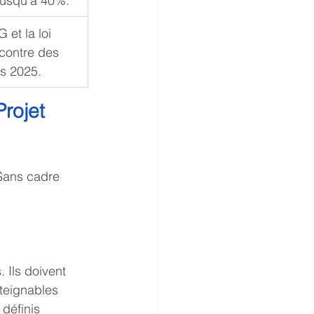
 jusqu’à 40%.
et la loi 
 contre des 
ès 2025.
rojet 
 Sans cadre 
 
 Ils doivent 
tteignables 
définis 