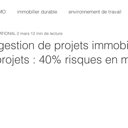
AMO
immobilier durable
environnement de travail
ATIONAL
2 mars
12 min de lecture
SG
AMO Immobilier
Immobilier Value-Add
gestion de projets immobi
rojets : 40% risques en 
AMO Exploitation