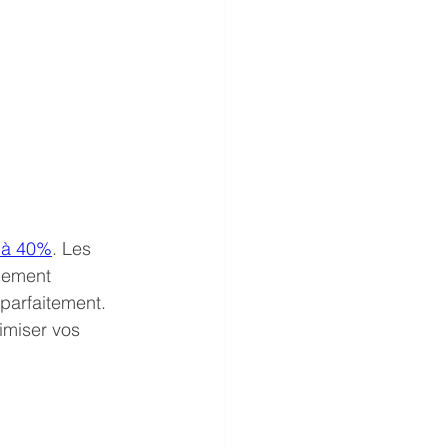
u’à 40%
. Les 
nement 
parfaitement. 
imiser vos 