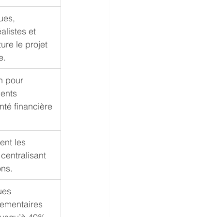
ues, 
listes et 
ure le projet 
e.
n pour 
ents 
nté financière 
ent les 
centralisant 
ons.
ues 
lementaires 