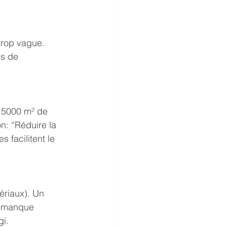
trop vague. 
s de 
r 5000 m² de 
: “Réduire la 
 facilitent le 
ériaux). Un 
al manque 
gi.