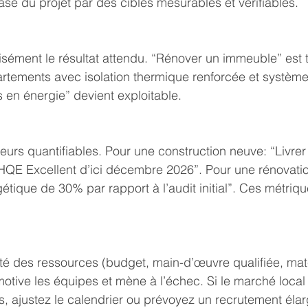
se du projet par des cibles mesurables et vérifiables.
écisément le résultat attendu. “Rénover un immeuble” est 
rtements avec isolation thermique renforcée et système
en énergie” devient exploitable.
teurs quantifiables. Pour une construction neuve: “Livre
QE Excellent d’ici décembre 2026”. Pour une rénovation
que de 30% par rapport à l’audit initial”. Ces métriques
ilité des ressources (budget, main-d’œuvre qualifiée, mat
démotive les équipes et mène à l’échec. Si le marché loc
s, ajustez le calendrier ou prévoyez un recrutement élar