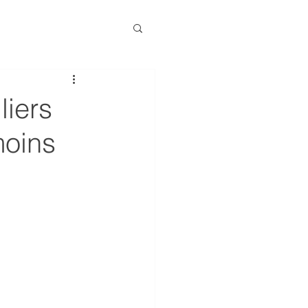
liers
moins