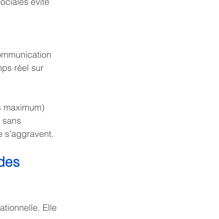
ociales évite 
communication 
mps réel sur 
es maximum) 
 sans 
e s’aggravent.
des 
ionnelle. Elle 