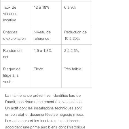
Taux de 
12 à 18%
6 à 9%
vacance 
locative
Charges 
Niveau de 
Réduction de 
d’exploitation
référence
10 à 20%
Rendement 
1,5 à 1,8%
2 à 2,3%
net
Risque de 
Élevé
Très faible
litige à la 
vente
La maintenance préventive, identifiée lors de 
l’audit, contribue directement à la valorisation. 
Un actif dont les installations techniques sont 
en bon état et documentées se négocie mieux. 
Les acheteurs et les locataires institutionnels 
accordent une prime aux biens dont l’historique 