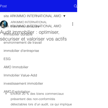
Post
site ARKIMMO INTERNATIONAL AMO
ARKIMMO INTERNATIONAL
site ARKIMMO INTERNATIONAL AMO
3 avr.
9 min de lecture
Audit immobilier : optimiser,
immobilier durable
sécuriser et valoriser vos actifs
environnement de travail
immobilier d'entreprise
ESG
AMO Immobilier
Immobilier Value-Add
investissement immobilier
AMO Exploitation
Environ 20 % des biens commerciaux 
présentent des non-conformités 
détectables lors d’un audit, ce qui implique 