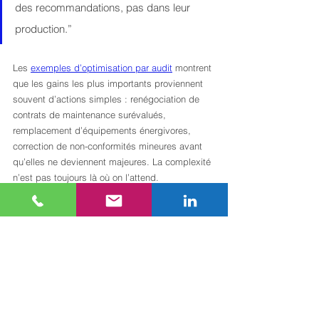
des recommandations, pas dans leur 
production.”
Les 
exemples d’optimisation par audit
 montrent 
que les gains les plus importants proviennent 
souvent d’actions simples : renégociation de 
contrats de maintenance surévalués, 
remplacement d’équipements énergivores, 
correction de non-conformités mineures avant 
qu’elles ne deviennent majeures. La complexité 
n’est pas toujours là où on l’attend.
Enfin, le choix du type d’audit doit 
correspondre à la nature de l’actif et à la phase 
de vie dans laquelle il se trouve. Un immeuble 
en cours d’acquisition ne nécessite pas le 
même niveau d’analyse qu’un actif stabilisé en 
portefeuille depuis dix ans.