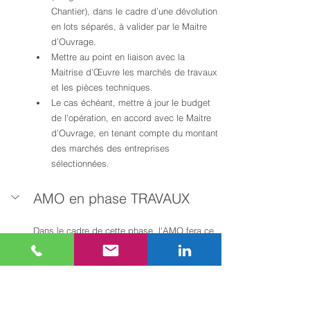
Chantier), dans le cadre d’une dévolution 
en lots séparés, à valider par le Maitre 
d’Ouvrage.
Mettre au point en liaison avec la 
Maitrise d’Œuvre les marchés de travaux 
et les pièces techniques.
Le cas échéant, mettre à jour le budget 
de l’opération, en accord avec le Maitre 
d’Ouvrage, en tenant compte du montant 
des marchés des entreprises 
sélectionnées.
AMO en phase TRAVAUX
Dans le cadre de cette phase, l'AMO fera ce 
qui est utile et nécessaire à la réalisation de 
l'opération dans le respect du budget et du 
calendrier, en en particulier :
Faire signer par le Maitre d’Ouvrage les 