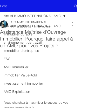
Post
site ARKIMMO INTERNATIONAL AMO
ARKIMMO INTERNATIONAL
site ARKIMMO INTERNATIONAL AMO
14 mai 2023
12 min de lecture
Assistance Maîtrise d'Ouvrage
immobilier durable
Immobilier: Pourquoi faire appel à
environnement de travail
un AMO pour vos Projets ?
immobilier d'entreprise
ESG
AMO Immobilier
Immobilier Value-Add
investissement immobilier
AMO Exploitation
Vous cherchez à maximiser le succès de vos 
projets immobiliers ?  