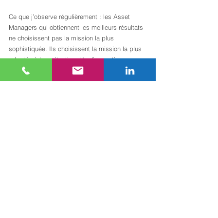
Ce que j’observe régulièrement : les Asset 
Managers qui obtiennent les meilleurs résultats 
ne choisissent pas la mission la plus 
sophistiquée. Ils choisissent la mission la plus 
adaptée à leur situation. Un diagnostic 
d’exploitation bien conduit sur un immeuble 
tertiaire peut révéler des économies de charges 
que ni l’agent immobilier ni le Property Manager 
n’avaient identifiées. Ce n’est pas une question 
de budget de mission. C’est une question de 
méthode et d’indépendance.
L’autre point que l’on oublie souvent : la 
conformité réglementaire n’est pas un coût. Le 
Décret Tertiaire et les exigences ESG sont 
devenus des critères de valorisation pour les 
investisseurs institutionnels. Les actifs qui 
anticipent ces obligations se cèdent mieux et 
plus vite. Les missions de conseil qui intègrent 