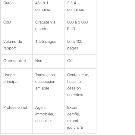
Durée
48h à 1 
2 à 4 
semaine
semaines
Coût
Gratuite via 
800 à 3 000 
mandat
EUR
Volume du 
1 à 5 pages
50 à 100 
rapport
pages
Opposabilité
Non
Oui
Usage 
Transaction, 
Contentieux, 
principal
succession 
fiscalité, 
amiable
cession 
complexe
Professionnel
Agent 
Expert 
immobilier, 
certifié, 
conseiller
expert 
judiciaire