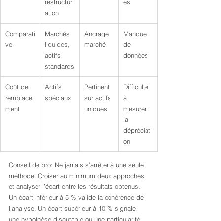
restructur
es
ation
Comparati
Marchés 
Ancrage 
Manque 
ve
liquides, 
marché
de 
actifs 
données
standards
Coût de 
Actifs 
Pertinent 
Difficulté 
remplace
spéciaux
sur actifs 
à 
ment
uniques
mesurer 
la 
dépréciati
on
Conseil de pro: Ne jamais s’arrêter à une seule 
méthode. Croiser au minimum deux approches 
et analyser l’écart entre les résultats obtenus. 
Un écart inférieur à 5 % valide la cohérence de 
l’analyse. Un écart supérieur à 10 % signale 
une hypothèse discutable ou une particularité 