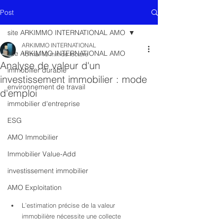
Post
site ARKIMMO INTERNATIONAL AMO
ARKIMMO INTERNATIONAL
site ARKIMMO INTERNATIONAL AMO
10 mai
10 min de lecture
Analyse de valeur d'un
immobilier durable
investissement immobilier : mode
environnement de travail
d'emploi
immobilier d'entreprise
ESG
AMO Immobilier
Immobilier Value-Add
investissement immobilier
AMO Exploitation
L’estimation précise de la valeur 
immobilière nécessite une collecte 