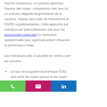
marché consensus), un scénario optimiste 
(hausse des loyers, compression des taux) et 
un scénario dégradé (augmentation de la 
vacance, hausse des coûts de financement et 
CAPEX supplémentaires). Cette approche par 
scénarios est particulièrement utile pour les 
opportunités value-add
 où l’exécution 
opérationnelle peut significativement influencer 
la performance finale.
Les indicateurs-clés à surveiller en continu sont 
les suivants :
Le taux d’occupation économique (TOE) : 
ratio entre les loyers perçus et les loyers 
théoriques à pleine occupation
Le ratio OPEX/revenus bruts : signal 
d’efficience de la gestion
L’évolution du loyer moyen pondéré par 
rapport à la valeur locative de marché 