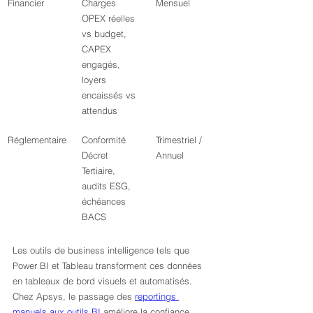
Financier
Charges 
Mensuel
OPEX réelles 
vs budget, 
CAPEX 
engagés, 
loyers 
encaissés vs 
attendus
Réglementaire
Conformité 
Trimestriel / 
Décret 
Annuel
Tertiaire, 
audits ESG, 
échéances 
BACS
Les outils de business intelligence tels que 
Power BI et Tableau transforment ces données 
en tableaux de bord visuels et automatisés. 
Chez Apsys, le passage des 
reportings 
manuels aux outils BI
 améliore la confiance 