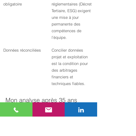
obligatoire
réglementaires (Décret 
Tertiaire, ESG) exigent 
une mise à jour 
permanente des 
compétences de 
l’équipe.
Données réconciliées
Concilier données 
projet et exploitation 
est la condition pour 
des arbitrages 
financiers et 
techniques fiables.
Mon analyse après 35 ans 
d’opérations immobilières
Ce qui distingue les managers d’équipes 
immobilières qui réussissent dans un groupe 