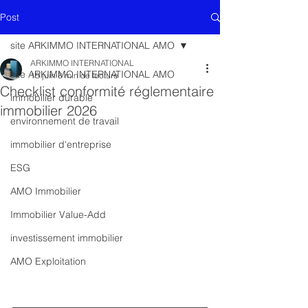
Post
site ARKIMMO INTERNATIONAL AMO
ARKIMMO INTERNATIONAL
site ARKIMMO INTERNATIONAL AMO
15 juin
8 min de lecture
Checklist conformité réglementaire
immobilier durable
immobilier 2026
environnement de travail
immobilier d'entreprise
ESG
AMO Immobilier
Immobilier Value-Add
investissement immobilier
AMO Exploitation