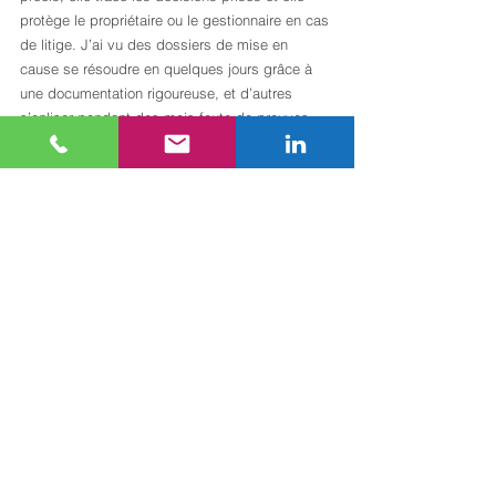
protège le propriétaire ou le gestionnaire en cas 
de litige. J’ai vu des dossiers de mise en 
cause se résoudre en quelques jours grâce à 
une documentation rigoureuse, et d’autres 
s’enliser pendant des mois faute de preuves 
datées.
La deuxième erreur fréquente est d’utiliser un 
modèle générique, identique pour un entrepôt 
logistique, un immeuble de bureaux et une 
résidence médico-sociale. Chaque type d’actif 
a ses propres obligations prioritaires. Un 
audit 
de conformité
 structuré par type d’actif et par 
risque identifié produit des résultats bien plus 
fiables qu’une liste universelle.
Enfin, la conformité n’est pas un état stable. 
Les réglementations évoluent, les actifs 
vieillissent, les usages changent. La checklist 
doit être un document vivant, révisé au 