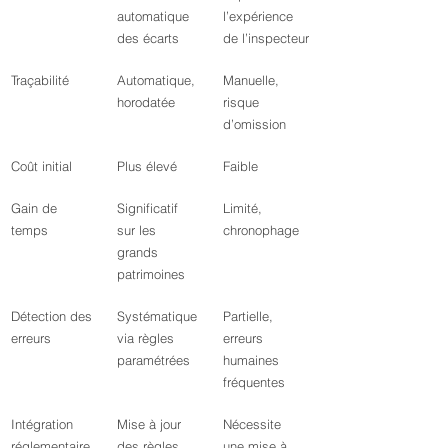
automatique 
l’expérience 
des écarts
de l’inspecteur
Traçabilité
Automatique, 
Manuelle, 
horodatée
risque 
d’omission
Coût initial
Plus élevé
Faible
Gain de 
Significatif 
Limité, 
temps
sur les 
chronophage
grands 
patrimoines
Détection des 
Systématique 
Partielle, 
erreurs
via règles 
erreurs 
paramétrées
humaines 
fréquentes
Intégration 
Mise à jour 
Nécessite 
réglementaire
des règles 
une mise à 