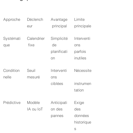
Approche
Déclench
Avantage
Limite 
eur
 principal
principale
Systémati
Calendrier
Simplicité
Interventi
que
 fixe
 de 
ons 
planificati
parfois 
on
inutiles
Condition
Seuil 
Interventi
Nécessite
nelle
mesuré
ons 
ciblées
instrumen
tation
Prédictive
Modèle 
Anticipati
Exige 
IA ou IoT
on des 
des 
pannes
données 
historique
s 