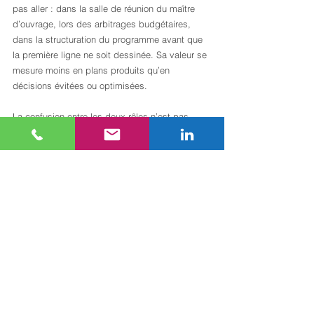
pas aller : dans la salle de réunion du maître 
d’ouvrage, lors des arbitrages budgétaires, 
dans la structuration du programme avant que 
la première ligne ne soit dessinée. Sa valeur se 
mesure moins en plans produits qu’en 
décisions évitées ou optimisées.
La confusion entre les deux rôles n’est pas 
anodine. Le maître d’ouvrage reste le décideur 
final malgré le soutien de l’AMO et du MOE. 
Mais sans une AMO bien positionnée dès le 
départ, les décisions sont souvent prises sous 
pression technique, avec des informations 
insuffisantes. C’est là que les dépassements 
budgétaires prennent racine.
Mon conseil le plus direct : rédigez une matrice 
de responsabilités avant de signer quoi que ce 
soit. Qui valide le programme ? Qui approuve 
les plans ? Qui arbitre les modifications en 