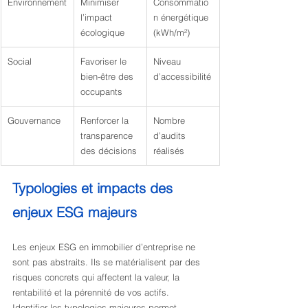
Environnement
Minimiser 
Consommatio
l’impact 
n énergétique 
écologique
(kWh/m²)
Social
Favoriser le 
Niveau 
bien-être des 
d’accessibilité
occupants
Gouvernance
Renforcer la 
Nombre 
transparence 
d’audits 
des décisions
réalisés
Typologies et impacts des 
enjeux ESG majeurs
Les enjeux ESG en immobilier d’entreprise ne 
sont pas abstraits. Ils se matérialisent par des 
risques concrets qui affectent la valeur, la 
rentabilité et la pérennité de vos actifs. 
Identifier les typologies majeures permet 