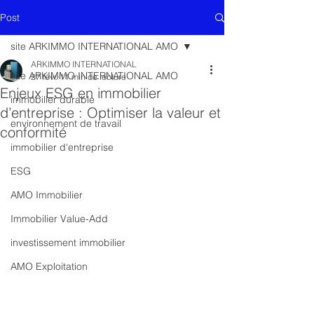
Post
site ARKIMMO INTERNATIONAL AMO
ARKIMMO INTERNATIONAL
site ARKIMMO INTERNATIONAL AMO
27 févr.
11 min de lecture
Enjeux ESG en immobilier
immobilier durable
d’entreprise : Optimiser la valeur et
environnement de travail
conformité
immobilier d'entreprise
ESG
AMO Immobilier
Immobilier Value-Add
investissement immobilier
AMO Exploitation