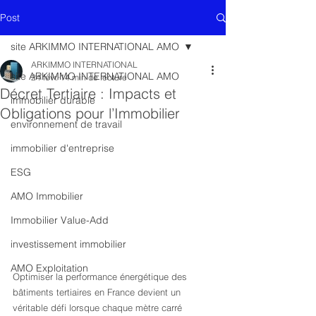
Post
site ARKIMMO INTERNATIONAL AMO
ARKIMMO INTERNATIONAL
site ARKIMMO INTERNATIONAL AMO
24 févr.
14 min de lecture
Décret Tertiaire : Impacts et
immobilier durable
Obligations pour l’Immobilier
environnement de travail
immobilier d'entreprise
ESG
AMO Immobilier
Immobilier Value-Add
investissement immobilier
AMO Exploitation
Optimiser la performance énergétique des 
bâtiments tertiaires en France devient un 
véritable défi lorsque chaque mètre carré 