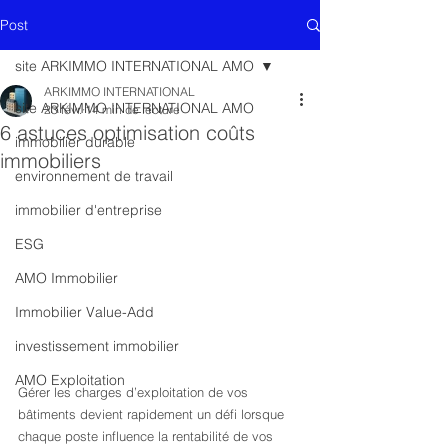
Post
site ARKIMMO INTERNATIONAL AMO
ARKIMMO INTERNATIONAL
site ARKIMMO INTERNATIONAL AMO
23 févr.
14 min de lecture
6 astuces optimisation coûts
immobilier durable
immobiliers
environnement de travail
immobilier d'entreprise
ESG
AMO Immobilier
Immobilier Value-Add
investissement immobilier
AMO Exploitation
Gérer les charges d’exploitation de vos 
bâtiments devient rapidement un défi lorsque 
chaque poste influence la rentabilité de vos 