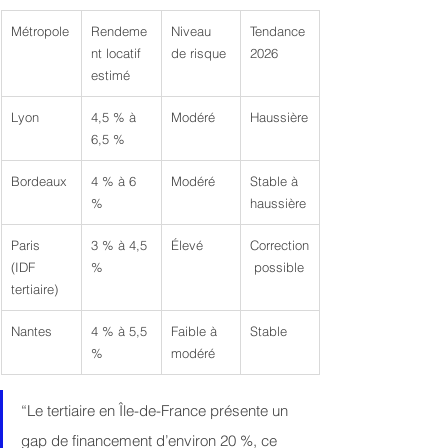
Métropole
Rendeme
Niveau 
Tendance 
nt locatif 
de risque
2026
estimé
Lyon
4,5 % à 
Modéré
Haussière
6,5 %
Bordeaux
4 % à 6 
Modéré
Stable à 
%
haussière
Paris 
3 % à 4,5 
Élevé
Correction
(IDF 
%
 possible
tertiaire)
Nantes
4 % à 5,5 
Faible à 
Stable
%
modéré
“Le tertiaire en Île-de-France présente un 
gap de financement d’environ 20 %, ce 