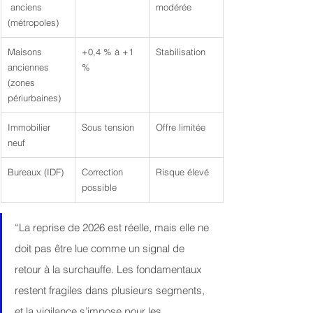
 anciens 
modérée
(métropoles)
Maisons 
+0,4 % à +1 
Stabilisation
anciennes 
%
(zones 
périurbaines)
Immobilier 
Sous tension
Offre limitée
neuf
Bureaux (IDF)
Correction 
Risque élevé
possible
“La reprise de 2026 est réelle, mais elle ne 
doit pas être lue comme un signal de 
retour à la surchauffe. Les fondamentaux 
restent fragiles dans plusieurs segments, 
et la vigilance s’impose pour les 