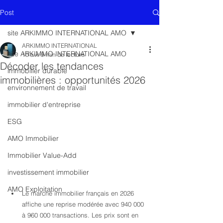
Post
site ARKIMMO INTERNATIONAL AMO
ARKIMMO INTERNATIONAL
site ARKIMMO INTERNATIONAL AMO
10 avr.
9 min de lecture
Décoder les tendances
immobilier durable
immobilières : opportunités 2026
environnement de travail
immobilier d'entreprise
ESG
AMO Immobilier
Immobilier Value-Add
investissement immobilier
AMO Exploitation
Le marché immobilier français en 2026 
affiche une reprise modérée avec 940 000 
à 960 000 transactions. Les prix sont en 