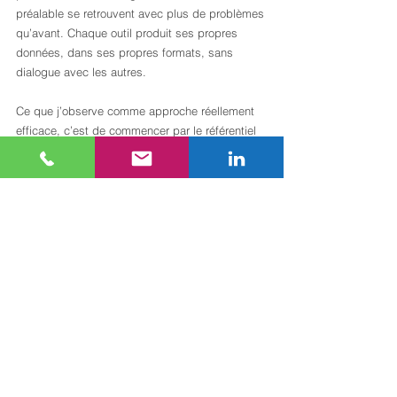
préalable se retrouvent avec plus de problèmes 
qu’avant. Chaque outil produit ses propres 
données, dans ses propres formats, sans 
dialogue avec les autres.
Ce que j’observe comme approche réellement 
efficace, c’est de commencer par le référentiel 
de données. Avant d’acheter un outil, définir 
quelles données sont nécessaires, qui en est 
responsable, et comment elles circulent entre 
les systèmes. Cette étape préliminaire, souvent 
négligée car elle ne génère pas de 
démonstration spectaculaire, conditionne 
l’utilité de tout ce qui vient ensuite. Les 
systèmes GTB en immobilier tertiaire
 qui 
fonctionnent bien ne sont pas nécessairement 
les plus sophistiqués. Ce sont ceux dont les 
données sont fiables, accessibles et utilisées 
par les équipes au quotidien.