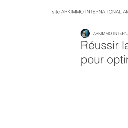
site ARKIMMO INTERNATIONAL 
ARKIMMO INTERN
immobilier d'entreprise
E
Réussir 
pour opti
investissement immobilier