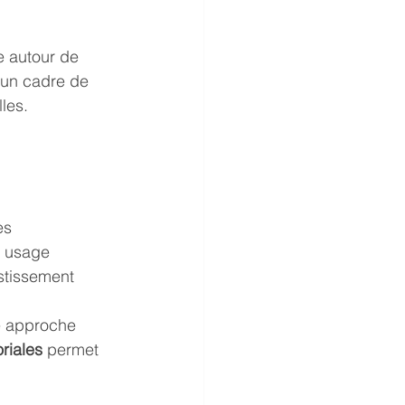
e autour de 
t un cadre de 
les.
es
, usage
stissement
e approche 
riales
 permet 