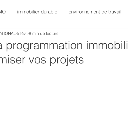
AMO
immobilier durable
environnement de travail
ATIONAL
5 févr.
8 min de lecture
SG
AMO Immobilier
Immobilier Value-Add
la programmation immobil
miser vos projets
AMO Exploitation