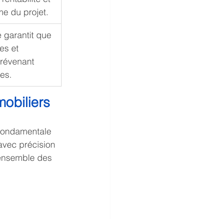
rme du projet.
é garantit que 
es et 
révenant 
ves.
mobiliers
 fondamentale 
avec précision 
’ensemble des 