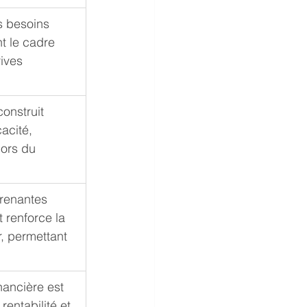
 besoins 
t le cadre 
rives 
onstruit 
cacité, 
lors du 
prenantes 
 renforce la 
r, permettant 
nancière est 
rentabilité et 