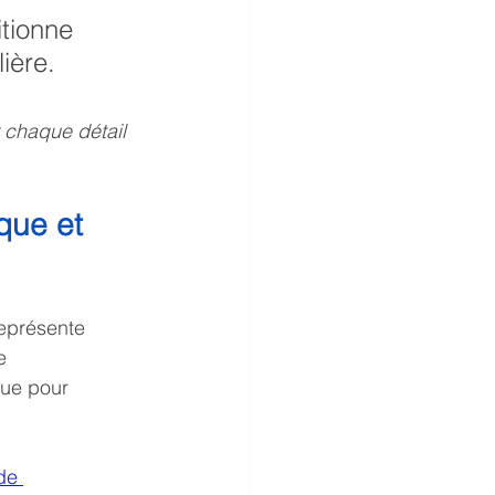
tionne 
ière.
 chaque détail 
que et 
représente 
e 
ue pour 
de 