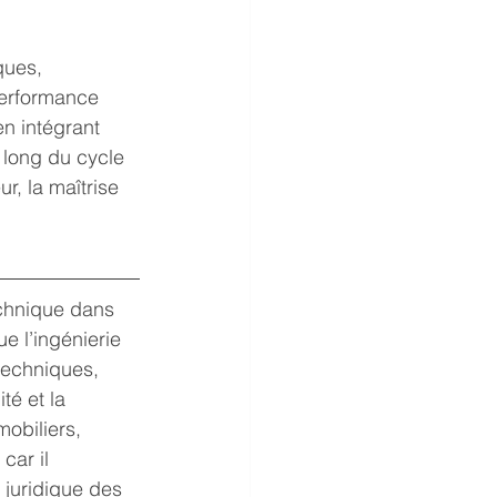
ques, 
 performance 
n intégrant 
 long du cycle 
r, la maîtrise 
echnique dans 
e l’ingénierie 
techniques, 
té et la 
obiliers, 
car il 
 juridique des 