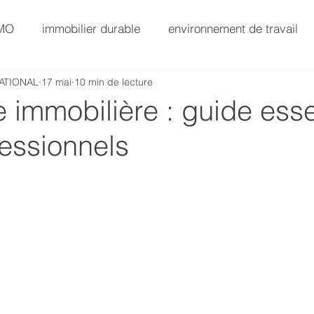
AMO
immobilier durable
environnement de travail
ATIONAL
17 mai
10 min de lecture
SG
AMO Immobilier
Immobilier Value-Add
e immobilière : guide esse
essionnels
AMO Exploitation