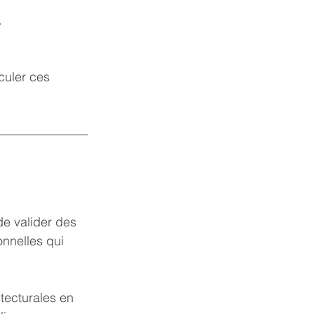
.
culer ces 
de valider des 
onnelles qui 
itecturales en 