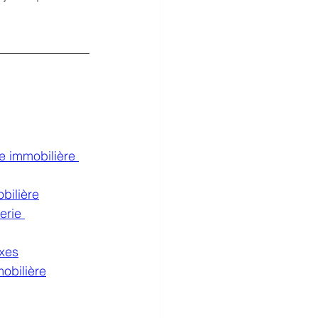
e immobilière 
bilière
erie 
exes
obilière