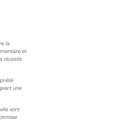
e la 
ementaire et 
a réussite 
riété 
igeant une 
ielle sont 
ptimiser 