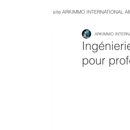
site ARKIMMO INTERNATIONAL 
ARKIMMO INTERN
immobilier d'entreprise
E
Ingénieri
pour prof
investissement immobilier