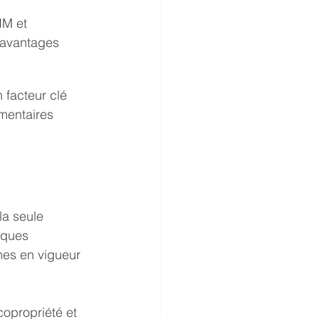
IM et 
’avantages 
 facteur clé 
mentaires 
e
la seule 
iques 
mes en vigueur 
 copropriété et 