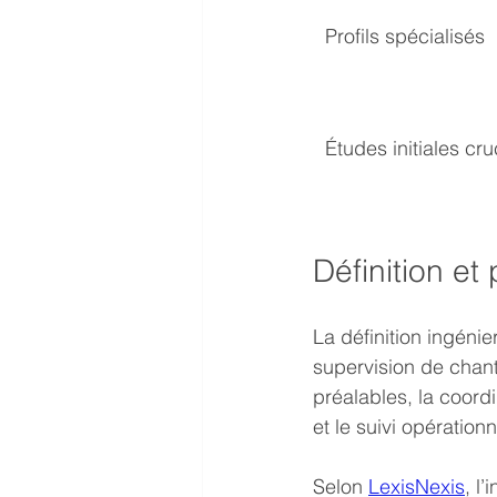
Profils spécialisés
Études initiales cru
Définition et
La définition ingéni
supervision de chan
préalables, la coord
et le suivi opération
Selon 
LexisNexis
, l