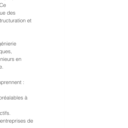
 Ce 
que des 
tructuration et 
génierie 
ques, 
énieurs en 
e.
mprennent :
préalables à 
tifs.
 entreprises de 