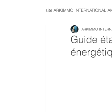
site ARKIMMO INTERNATIONAL 
ARKIMMO INTERN
immobilier d'entreprise
E
Guide éta
énergéti
investissement immobilier