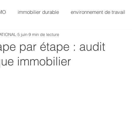
AMO
immobilier durable
environnement de travail
ATIONAL
5 juin
9 min de lecture
SG
AMO Immobilier
Immobilier Value-Add
pe par étape : audit
que immobilier
AMO Exploitation