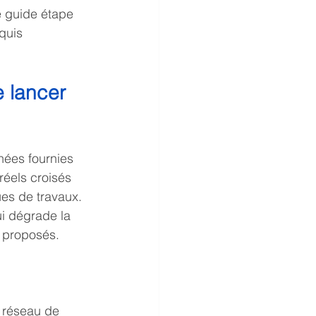
e guide étape 
quis 
 lancer 
nées fournies 
réels croisés 
ues de travaux. 
i dégrade la 
s proposés.
, réseau de 