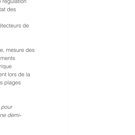
 régulation
tat des 
étecteurs de 
ne, mesure des 
iments 
rique 
nt lors de la 
es plages 
 pour 
une demi-