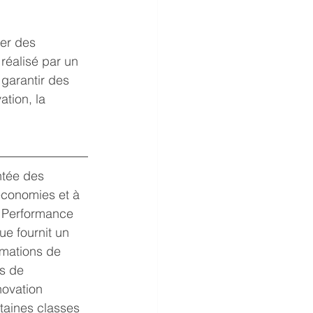
er des 
réalisé par un 
garantir des 
tion, la 
tée des 
économies et à 
e Performance 
ue fournit un 
imations de 
ls de 
novation 
taines classes 