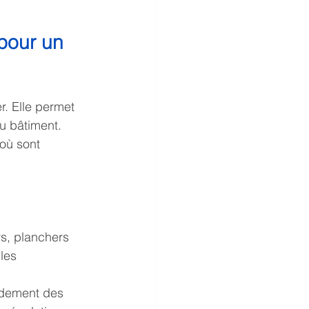
pour un 
r. Elle permet 
u bâtiment. 
où sont 
rs, planchers 
les 
ndement des 