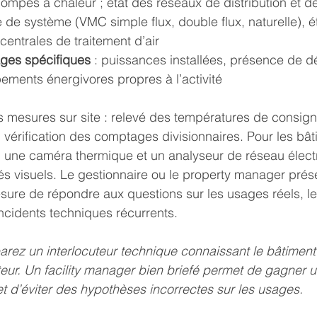
mpes à chaleur ; état des réseaux de distribution et de
e de système (VMC simple flux, double flux, naturelle), é
entrales de traitement d’air
ages spécifiques
 : puissances installées, présence de d
ements énergivores propres à l’activité
es mesures sur site : relevé des températures de consig
, vérification des comptages divisionnaires. Pour les bât
, une caméra thermique et un analyseur de réseau élect
és visuels. Le gestionnaire ou le property manager prése
mesure de répondre aux questions sur les usages réels, l
incidents techniques récurrents.
arez un interlocuteur technique connaissant le bâtiment
eur. Un facility manager bien briefé permet de gagner 
 et d’éviter des hypothèses incorrectes sur les usages.