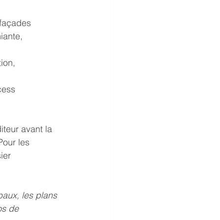
 façades
iante, 
ion, 
cess 
iteur avant la 
Pour les 
ier 
baux, les plans 
os de 