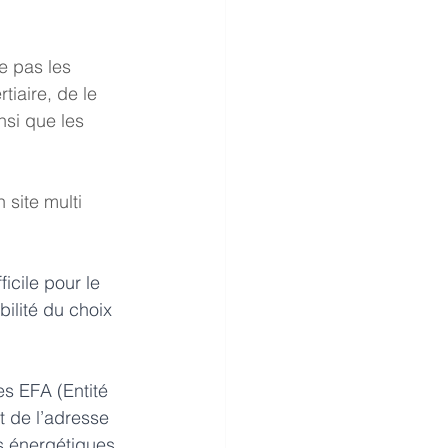
e pas les 
iaire, de le 
nsi que les 
 site multi 
cile pour le 
bilité du choix 
s EFA (Entité 
t de l’adresse 
s énergétiques 