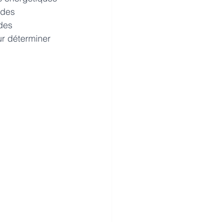
 des 
des 
ur déterminer 