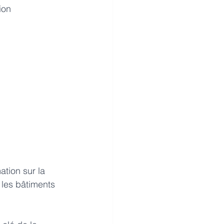
ion 
tion sur la 
 les bâtiments 