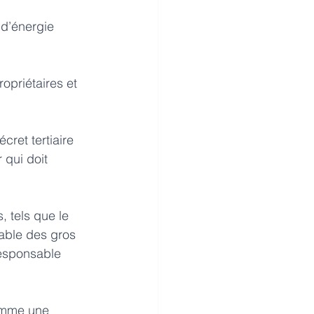
d’énergie 
opriétaires et 
cret tertiaire 
 qui doit 
 tels que le 
sable des gros 
responsable 
comme une 