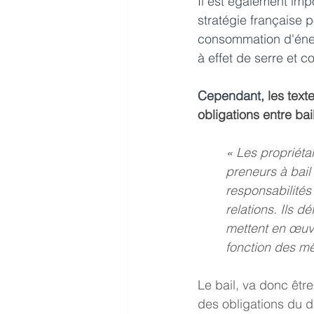
Il est également impo
stratégie française p
consommation d'éner
à effet de serre et c
Cependant,
 les text
obligations entre bai
« 
Les propriéta
preneurs à bail 
responsabilités
relations. Ils d
mettent en œuv
fonction des mê
Le bail, va donc être
des obligations du dé