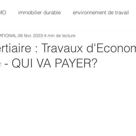
AMO
immobilier durable
environnement de travail
ATIONAL
26 févr. 2023
4 min de lecture
SG
AMO Immobilier
Immobilier Value-Add
rtiaire : Travaux d'Econo
e - QUI VA PAYER?
AMO Exploitation