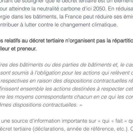
rtant de souligner que le décret tertiaire est un élément
our atteindre la neutralité carbone d'ici 2050. En réduisa
gie dans les bâtiments, la France peut réduire ses émi
ontribuer à lutter contre le changement climatique.
es relatifs au décret tertiaire n’organisent pas la répartiti
lleur et preneur.
ires des bâtiments ou des parties de bâtiments et, le ca
sont soumis à l'obligation pour les actions qui relèvent d
 respectives en raison des dispositions contractuelles ré
éfinissent ensemble les actions destinées à respecter cett
re les moyens correspondants chacun en ce qui les con
mes dispositions contractuelles. »
 une source d’information importante sur « qui » fait « qu
cret tertiaire (déclarations, année de référence, etc.). C