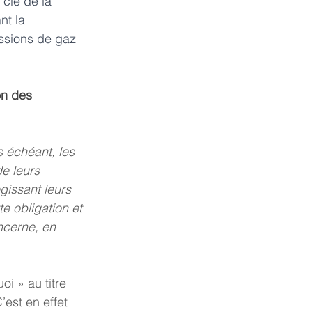
 clé de la 
nt la 
ssions de gaz 
on des 
s échéant, les 
e leurs 
gissant leurs 
e obligation et 
cerne, en 
oi » au titre 
’est en effet 