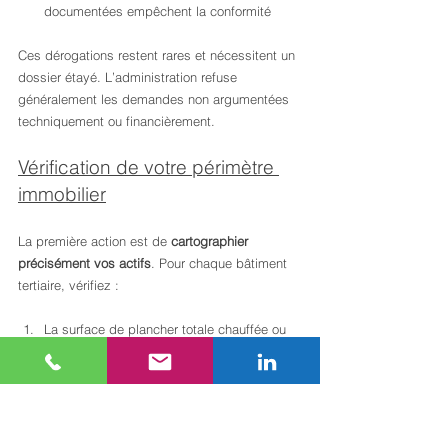
documentées empêchent la conformité
Ces dérogations restent rares et nécessitent un 
dossier étayé. L’administration refuse 
généralement les demandes non argumentées 
techniquement ou financièrement.
Vérification de votre périmètre 
immobilier
La première action est de 
cartographier 
précisément vos actifs
. Pour chaque bâtiment 
tertiaire, vérifiez :
La surface de plancher totale chauffée ou 
climatisée
L’année de construction ou de dernière 
rénovation majeure
L’usage principal et secondaire du bâtiment
Les données de consommation 