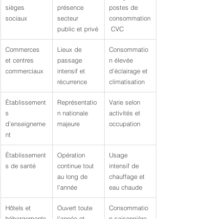
sièges 
présence 
postes de 
sociaux
secteur 
consommation
public et privé
 CVC
Commerces 
Lieux de 
Consommatio
et centres 
passage 
n élevée 
commerciaux
intensif et 
d’éclairage et 
récurrence
climatisation
Établissement
Représentatio
Varie selon 
s 
n nationale 
activités et 
d’enseigneme
majeure
occupation
nt
Établissement
Opération 
Usage 
s de santé
continue tout 
intensif de 
au long de 
chauffage et 
l’année
eau chaude
Hôtels et 
Ouvert toute 
Consommatio
hébergements
l’année et 
n saisonnière 