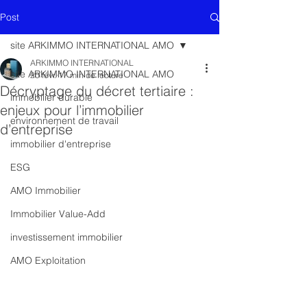
Post
site ARKIMMO INTERNATIONAL AMO
ARKIMMO INTERNATIONAL
site ARKIMMO INTERNATIONAL AMO
20 févr.
17 min de lecture
Décryptage du décret tertiaire :
immobilier durable
enjeux pour l’immobilier
environnement de travail
d’entreprise
immobilier d'entreprise
ESG
AMO Immobilier
Immobilier Value-Add
investissement immobilier
AMO Exploitation