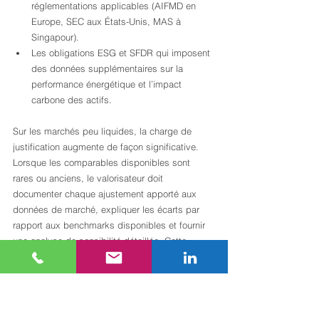
réglementations applicables (AIFMD en 
Europe, SEC aux États-Unis, MAS à 
Singapour).
Les obligations ESG et SFDR qui imposent 
des données supplémentaires sur la 
performance énergétique et l’impact 
carbone des actifs.
Sur les marchés peu liquides, la charge de 
justification augmente de façon significative. 
Lorsque les comparables disponibles sont 
rares ou anciens, le valorisateur doit 
documenter chaque ajustement apporté aux 
données de marché, expliquer les écarts par 
rapport aux benchmarks disponibles et fournir 
une analyse de sensibilité détaillée. Cette 
exigence peut représenter un surcoût 
opérationnel de 20 à 40 % par rapport à une 
valorisation sur marché liquide et transparent.