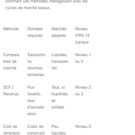
comment ces méthodes interagissent avec les 
cycles de marché locaux.
Méthode
Données 
Marchés 
Niveau 
requises
adaptés
IFRS 13 
typique
Compara
Transactio
Liquides, 
Niveau 1 
bles de 
ns 
transpare
ou 2
marché
récentes 
nts
similaires
DCF / 
Flux 
Tous, si 
Niveau 2 
Revenus
locatifs, 
hypothès
ou 3
taux 
es 
d’actualis
solides
ation
Coût de 
Coûts de 
Peu 
Niveau 3
remplace
constructi
liquides, 