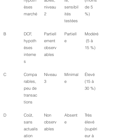
hypoth
ables, 
te, 
(moins 
èses 
niveau 
sensibil
de 5 
marché
2
ités 
%)
testées
B
DCF, 
Partiell
Partiell
Modéré
hypoth
ement 
e
 (5 à 
èses 
observ
15 %)
interne
ables
s
C
Compa
Niveau 
Minimal
Élevé 
rables, 
3
e
(15 à 
peu de 
30 %)
transac
tions
D
Coût, 
Non 
Absent
Très 
sans 
observ
e
élevé 
actualis
ables
(supéri
ation
eur à 