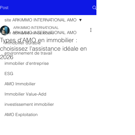
Post
site ARKIMMO INTERNATIONAL AMO
ARKIMMO INTERNATIONAL
site ARKIMMO INTERNATIONAL AMO
20 mars
8 min de lecture
Types d'AMO en immobilier :
immobilier durable
choisissez l'assistance idéale en
environnement de travail
2026
immobilier d'entreprise
ESG
AMO Immobilier
Immobilier Value-Add
investissement immobilier
AMO Exploitation