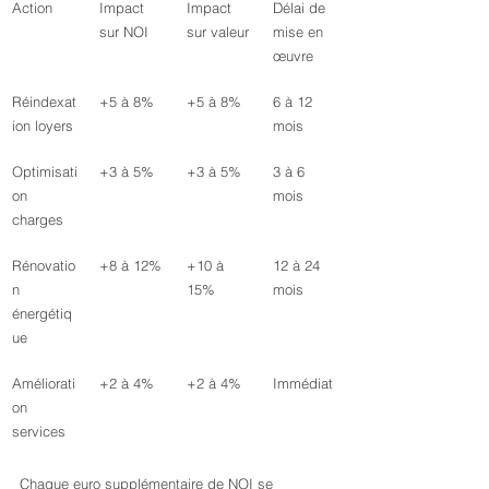
Action
Impact 
Impact 
Délai de 
sur NOI
sur valeur
mise en 
œuvre
Réindexat
+5 à 8%
+5 à 8%
6 à 12 
ion loyers
mois
Optimisati
+3 à 5%
+3 à 5%
3 à 6 
on 
mois
charges
Rénovatio
+8 à 12%
+10 à 
12 à 24 
n 
15%
mois
énergétiq
ue
Améliorati
+2 à 4%
+2 à 4%
Immédiat
on 
services
Chaque euro supplémentaire de NOI se 