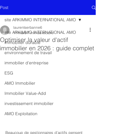
Post
site ARKIMMO INTERNATIONAL AMO
laurentserbanne6
site ARKIMMO INTERNATIONAL AMO
11 mars
7 min de lecture
Optimiser la valeur d'actif
immobilier durable
immobilier en 2026 : guide complet
environnement de travail
immobilier d'entreprise
ESG
AMO Immobilier
Immobilier Value-Add
investissement immobilier
AMO Exploitation
Beaucoup de gestionnaires d’actifs pensent 