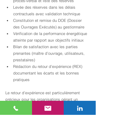
procès-verbal et liste des réserves
Levée des réserves dans les délais 
contractuels avec validation technique
Constitution et remise du DOE (Dossier 
des Ouvrages Exécutés) au gestionnaire
Vérification de la performance énergétique 
atteinte par rapport aux objectifs initiaux
Bilan de satisfaction avec les parties 
prenantes (maître d’ouvrage, utilisateurs, 
prestataires)
Rédaction du retour d’expérience (REX) 
documentant les écarts et les bonnes 
pratiques
Le retour d’expérience est particulièrement 
précieux pour les organisations gérant un 
portefeuille d’actifs. Les 
conseils de clôture de 
projet immobilier
 permettent de structurer ce 
bilan de manière systématique. Les données 
collectées (écarts budgétaires, délais réels, 
performance énergétique mesurée) alimentent 