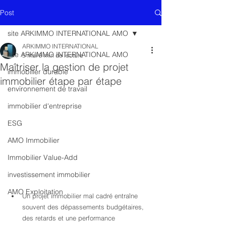
Post
site ARKIMMO INTERNATIONAL AMO
ARKIMMO INTERNATIONAL
site ARKIMMO INTERNATIONAL AMO
5 mai
9 min de lecture
Maîtriser la gestion de projet
immobilier durable
immobilier étape par étape
environnement de travail
immobilier d'entreprise
ESG
AMO Immobilier
Immobilier Value-Add
investissement immobilier
AMO Exploitation
Un projet immobilier mal cadré entraîne 
souvent des dépassements budgétaires, 
des retards et une performance 