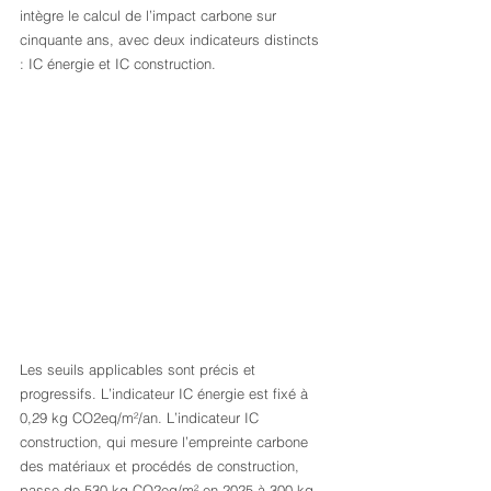
intègre le calcul de l’impact carbone sur 
cinquante ans, avec deux indicateurs distincts 
: IC énergie et IC construction.
Les seuils applicables sont précis et 
progressifs. L’indicateur IC énergie est fixé à 
0,29 kg CO2eq/m²/an. L’indicateur IC 
construction, qui mesure l’empreinte carbone 
des matériaux et procédés de construction, 
passe de 530 kg CO2eq/m² en 2025 à 300 kg 