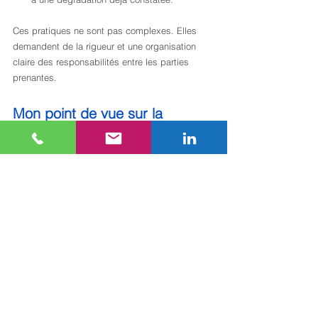
Ces pratiques ne sont pas complexes. Elles 
demandent de la rigueur et une organisation 
claire des responsabilités entre les parties 
prenantes.
Mon point de vue sur la 
gestion proactive du cycle de 
vie
J’ai observé, sur de nombreuses opérations, 
que les pertes de valeur les plus significatives 
ne surviennent pas lors des crises de marché. 
Elles s’accumulent silencieusement, phase 
après phase, lorsque la gestion reste en mode 
réactif. Un actif géré sans vision intégrée du 
cycle de vie finit systématiquement par coûter 
plus cher à exploiter, plus difficile à louer et 