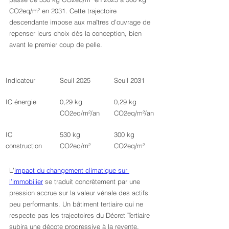
CO2eq/m² en 2031. Cette trajectoire 
descendante impose aux maîtres d’ouvrage de 
repenser leurs choix dès la conception, bien 
avant le premier coup de pelle.
Indicateur
Seuil 2025
Seuil 2031
IC énergie
0,29 kg 
0,29 kg 
CO2eq/m²/an
CO2eq/m²/an
IC 
530 kg 
300 kg 
construction
CO2eq/m²
CO2eq/m²
L’
impact du changement climatique sur 
l’immobilier
 se traduit concrètement par une 
pression accrue sur la valeur vénale des actifs 
peu performants. Un bâtiment tertiaire qui ne 
respecte pas les trajectoires du Décret Tertiaire 
subira une décote progressive à la revente, 