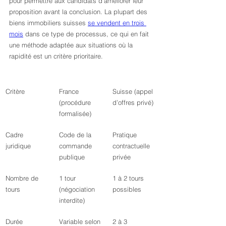
pour permettre aux candidats d’améliorer leur 
proposition avant la conclusion. La plupart des 
biens immobiliers suisses 
se vendent en trois 
mois
 dans ce type de processus, ce qui en fait 
une méthode adaptée aux situations où la 
rapidité est un critère prioritaire.
Critère
France 
Suisse (appel 
(procédure 
d’offres privé)
formalisée)
Cadre 
Code de la 
Pratique 
juridique
commande 
contractuelle 
publique
privée
Nombre de 
1 tour 
1 à 2 tours 
tours
(négociation 
possibles
interdite)
Durée 
Variable selon 
2 à 3 