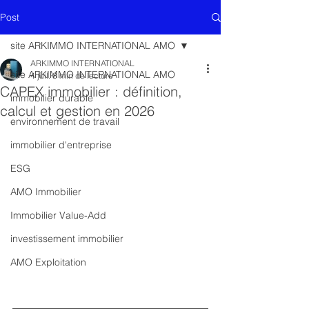
Post
site ARKIMMO INTERNATIONAL AMO
ARKIMMO INTERNATIONAL
site ARKIMMO INTERNATIONAL AMO
4 juil.
8 min de lecture
CAPEX immobilier : définition,
immobilier durable
calcul et gestion en 2026
environnement de travail
immobilier d'entreprise
ESG
AMO Immobilier
Immobilier Value-Add
investissement immobilier
AMO Exploitation