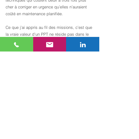
techniques qui coûtent deux à trois fois plus 
cher à corriger en urgence qu’elles n’auraient 
coûté en maintenance planifiée.
Ce que j’ai appris au fil des missions, c’est que 
la vraie valeur d’un PPT ne réside pas dans le 
document lui-même, mais dans la discipline de 
gestion qu’il impose. Un PPT force les équipes 
techniques et financières à parler le même 
langage. Il traduit des états de vétusté en 
euros et en années, ce qui rend les arbitrages 
compréhensibles pour un comité 
d’investissement qui ne visite jamais les 
bâtiments.
La distinction CAPEX/OPEX est aussi un terrain 
de tension entre property managers et asset 
managers. Les premiers ont tendance à classer 
en OPEX pour alléger leur budget annuel. Les 
seconds ont intérêt à ce que les CAPEX soient 
correctement identifiés pour défendre la valeur 