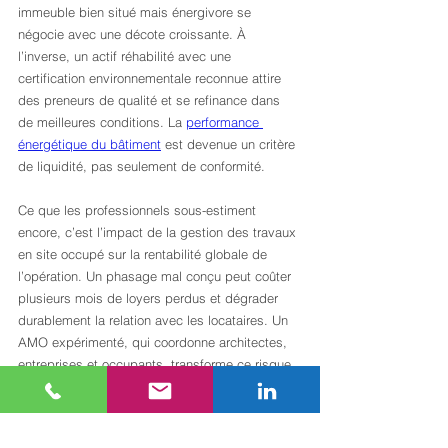
immeuble bien situé mais énergivore se 
négocie avec une décote croissante. À 
l’inverse, un actif réhabilité avec une 
certification environnementale reconnue attire 
des preneurs de qualité et se refinance dans 
de meilleures conditions. La 
performance 
énergétique du bâtiment
 est devenue un critère 
de liquidité, pas seulement de conformité.
Ce que les professionnels sous-estiment 
encore, c’est l’impact de la gestion des travaux 
en site occupé sur la rentabilité globale de 
l’opération. Un phasage mal conçu peut coûter 
plusieurs mois de loyers perdus et dégrader 
durablement la relation avec les locataires. Un 
AMO expérimenté, qui coordonne architectes, 
entreprises et occupants, transforme ce risque 
en avantage compétitif. La continuité 
d’exploitation pendant les travaux est un 
argument de commercialisation à part entière.