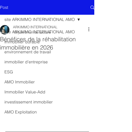
Post
site ARKIMMO INTERNATIONAL AMO
ARKIMMO INTERNATIONAL
site ARKIMMO INTERNATIONAL AMO
19 juin
8 min de lecture
Bénéfices de la réhabilitation
immobilier durable
immobilière en 2026
environnement de travail
immobilier d'entreprise
ESG
AMO Immobilier
Immobilier Value-Add
investissement immobilier
AMO Exploitation