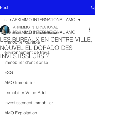
Post
site ARKIMMO INTERNATIONAL AMO
ARKIMMO INTERNATIONAL
site ARKIMMO INTERNATIONAL AMO
3 déc. 2024
2 min de lecture
LES BUREAUX EN CENTRE-VILLE,
immobilier durable
NOUVEL EL DORADO DES
environnement de travail
INVESTISSEURS ?
immobilier d'entreprise
ESG
AMO Immobilier
Immobilier Value-Add
investissement immobilier
AMO Exploitation