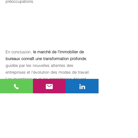
préoccupations.  
En conclusion, 
le marché de l'immobilier de 
bureaux connaît une transformation profonde
, 
guidée par les nouvelles attentes des 
entreprises et l'évolution des modes de travail. 
Les investisseurs et les propriétaires doivent 
rester à l'écoute de ces changements pour 
proposer des espaces adaptés et attractifs, 
garantissant ainsi la pérennité de leurs 
investissements dans un environnement en 
constante mutation.
ARKIMMO INTERNATIONAL
, spécialiste de 