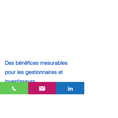
Des bénéfices mesurables 
pour les gestionnaires et 
investisseurs
Les projets menés démontrent des résultats 
concrets. L’accessibilité s’améliore pour une 
clientèle en forte croissance. Les conflits 
d’usage diminuent, tout comme les risques 
d’accident. La valorisation ESG devient 