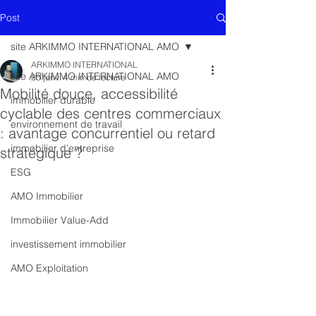
Post
site ARKIMMO INTERNATIONAL AMO
ARKIMMO INTERNATIONAL
site ARKIMMO INTERNATIONAL AMO
20 janv.
4 min de lecture
Mobilité douce, accessibilité
immobilier durable
cyclable des centres commerciaux
environnement de travail
: avantage concurrentiel ou retard
immobilier d'entreprise
stratégique ?
ESG
AMO Immobilier
Immobilier Value-Add
investissement immobilier
AMO Exploitation