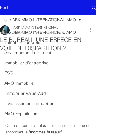
Post
site ARKIMMO INTERNATIONAL AMO
ARKIMMO INTERNATIONAL
site ARKIMMO INTERNATIONAL AMO
3 déc. 2024
2 min de lecture
LE BUREAU, UNE ESPÈCE EN
immobilier durable
VOIE DE DISPARITION ?
environnement de travail
immobilier d'entreprise
ESG
AMO Immobilier
Immobilier Value-Add
investissement immobilier
AMO Exploitation
On ne compte plus les unes de presse 
annonçant la 
"mort des bureaux"
.