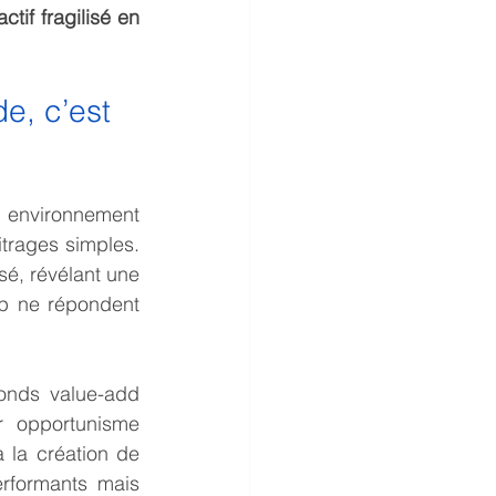
tif fragilisé en 
e, c’est 
 environnement 
rages simples. 
é, révélant une 
p ne répondent 
onds value-add 
 opportunisme 
 la création de 
erformants mais 