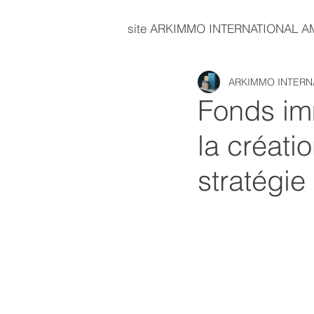
site ARKIMMO INTERNATIONAL 
ARKIMMO INTERN
immobilier d'entreprise
E
Fonds im
la créati
investissement immobilier
stratégie