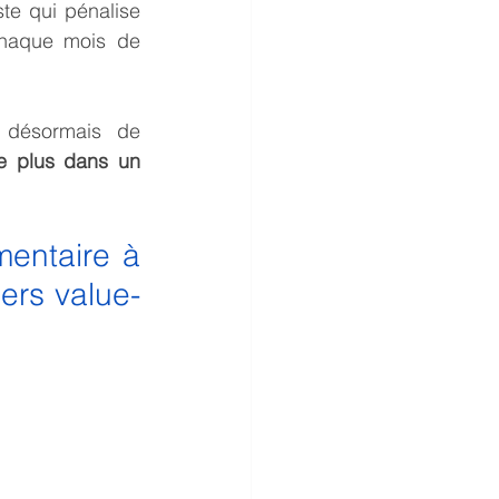
te qui pénalise 
chaque mois de 
 désormais de 
e plus dans un 
entaire à 
iers value-