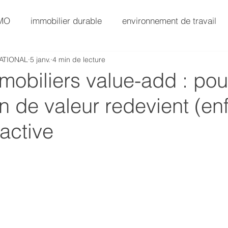
AMO
immobilier durable
environnement de travail
ATIONAL
5 janv.
4 min de lecture
SG
AMO Immobilier
Immobilier Value-Add
mobiliers value-add : pou
on de valeur redevient (en
AMO Exploitation
 active