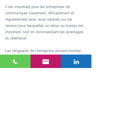
Il est important pour les entreprises de 
communiquer clairement, efficacement et 
régulièrement avec leurs salariés sur les 
raisons pour lesquelles un retour au bureau est 
important, tout en reconnaissant les avantages 
du télétravail. 
Les dirigeants de l'entreprise doivent montrer 
l'exemple en revenant au bureau eux-mêmes et 
en créant un environnement de travail 
collaboratif. Les dirigeants doivent s’impliquer : 
ils peuvent par exemple organiser des réunions 
en personne et des événements pour les 
travailleurs afin de renforcer les liens 
professionnels et personnels.
En conclusion, les entreprises cherchent à faire 
revenir leurs salariés au bureau, mais certaines 
mesures doivent être prises pour encourager 
les employés à faire le choix de revenir au 