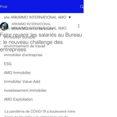
Post
site ARKIMMO INTERNATIONAL AMO
ARKIMMO INTERNATIONAL
site ARKIMMO INTERNATIONAL AMO
28 févr. 2023
4 min de lecture
Faire revenir les salariés au Bureau
immobilier durable
: le nouveau challenge des
environnement de travail
entreprises
immobilier d'entreprise
ESG
AMO Immobilier
Immobilier Value-Add
investissement immobilier
AMO Exploitation
La pandémie de COVID-19 a bouleversé notre 
façon de travailler. Les entreprises ont dû 